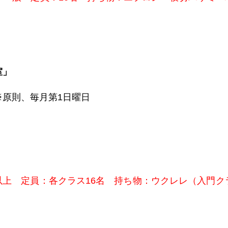
室」
※原則、毎⽉第1日曜⽇
生以上 定員：各クラス16名 持ち物：ウクレレ（入門ク