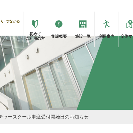
わり･つながる
初めて
施設概要
施設一覧
利用案内
全体
マ
ご利用の方
 カルチャースクール申込受付開始日のお知らせ