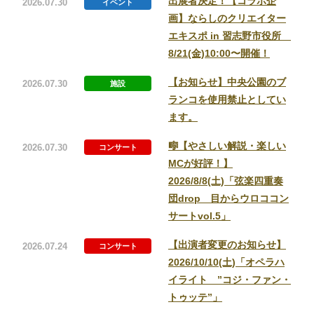
出展者決定！【コラボ企
2026.07.30
イベント
画】ならしのクリエイター
エキスポ in 習志野市役所
利用予約について
8/21(金)10:00〜開催！
施設予約フォーム
【お知らせ】中央公園のブ
2026.07.30
施設
ランコを使用禁止としてい
駐車場利用について
ます。
🎼【やさしい解説・楽しい
2026.07.30
コンサート
MCが好評！】
2026/8/8(土)「弦楽四重奏
団drop 目からウロココン
サートvol.5」
【出演者変更のお知らせ】
2026.07.24
コンサート
2026/10/10(土)「オペラハ
イライト ”コジ・ファン・
トゥッテ”」