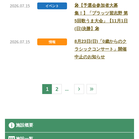
🎤【予選会参加者大募
2026.07.15
イベント
集！】「プラッツ習志野 第
5回歌うま大会」【11月1日
(日)決勝】🎤
8月23日(日)「0歳からのク
2026.07.15
情報
ラシックコンサート」開催
中止のお知らせ
...
1
2
施設概要
施設一覧