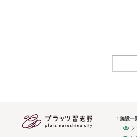
施設一
フ