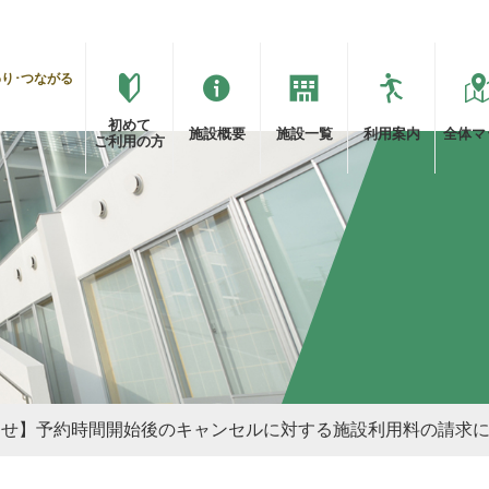
わり･つながる
初めて
施設概要
施設一覧
利用案内
全体
マ
ご利用の方
知らせ】予約時間開始後のキャンセルに対する施設利用料の請求に